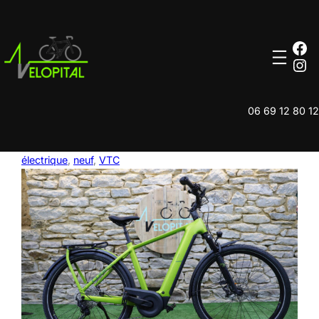
Aller
au
contenu
Fa
Ins
06 69 12 80 12
électrique
, 
neuf
, 
VTC