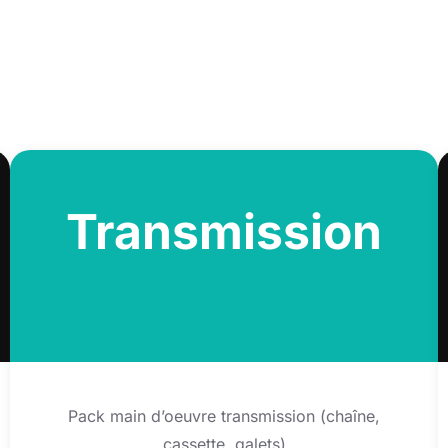
Transmission
Pack main d’oeuvre transmission (chaîne,
cassette, galets)