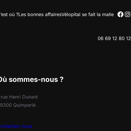
Fac
In
’est où ?
Les bonnes affaires
Vélopital se fait la malle
06 69 12 80 12
Où sommes-nous ?
 rue Henri Dunant
9300 Quimperlé
ontactez-nous