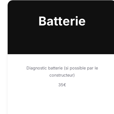
Batterie
Diagnostic batterie (si possible par le
constructeur)
35€