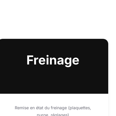
Freinage
Remise en état du freinage (plaquettes,
purge, réglages)