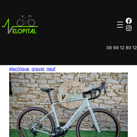
Aller
au
contenu
Fa
Ins
06 69 12 80 12
électrique
, 
gravel
, 
neuf